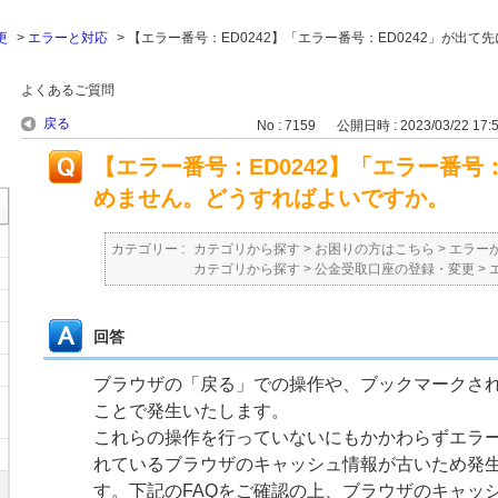
更
>
エラーと対応
>
【エラー番号：ED0242】「エラー番号：ED0242」が出て
よくあるご質問
戻る
No : 7159
公開日時 : 2023/03/22 17:
【エラー番号：ED0242】「エラー番号：
めません。どうすればよいですか。
カテゴリー :
カテゴリから探す
>
お困りの方はこちら
>
エラー
カテゴリから探す
>
公金受取口座の登録・変更
>
回答
ブラウザの「戻る」での操作や、ブックマークさ
ことで発生いたします。
これらの操作を行っていないにもかかわらずエラ
れているブラウザのキャッシュ情報が古いため発
す。下記のFAQをご確認の上、ブラウザのキャッ