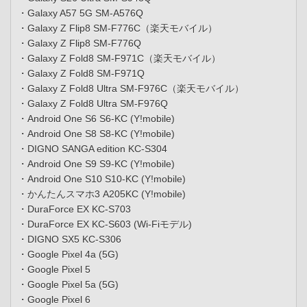
・Galaxy A57 5G SM-A576Q
・Galaxy Z Flip8 SM-F776C（楽天モバイル）
・Galaxy Z Flip8 SM-F776Q
・Galaxy Z Fold8 SM-F971C（楽天モバイル）
・Galaxy Z Fold8 SM-F971Q
・Galaxy Z Fold8 Ultra SM-F976C（楽天モバイル）
・Galaxy Z Fold8 Ultra SM-F976Q
・Android One S6 S6-KC (Y!mobile)
・Android One S8 S8-KC (Y!mobile)
・DIGNO SANGA edition KC-S304
・Android One S9 S9-KC (Y!mobile)
・Android One S10 S10-KC (Y!mobile)
・かんたんスマホ3 A205KC (Y!mobile)
・DuraForce EX KC-S703
・DuraForce EX KC-S603 (Wi-Fiモデル)
・DIGNO SX5 KC-S306
・Google Pixel 4a (5G)
・Google Pixel 5
・Google Pixel 5a (5G)
・Google Pixel 6