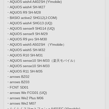
・AQUOS wish4 A402SH (Y!mobile)
・AQUOS wish4 SH-M27
・AQUOS R9 SH-M28
・BASIO active2 SHG12(J:COM)
・AQUOS wish4 SHG13 (UQ)
・AQUOS sense9 SHG14 (UQ)
・AQUOS sense9 SH-M29
・AQUOS R9 pro SH-M30
・AQUOS wish5 A502SH （Y!mobile）
・AQUOS wish5 SH-M32
・AQUOS R10 SH-M31
・AQUOS sense10 SH-M33（楽天モバイル）
・AQUOS sense10 SH-M33
・AQUOS R11 SH-M35
・arrows BZ02
・arrows BZ03
・FCNT SD01
・arrows We FCG01 (UQ)
・arrows We2 Plus M06
・arrows We2 M07
・らくらくスマートフォン a A401FC (Y!mobile)