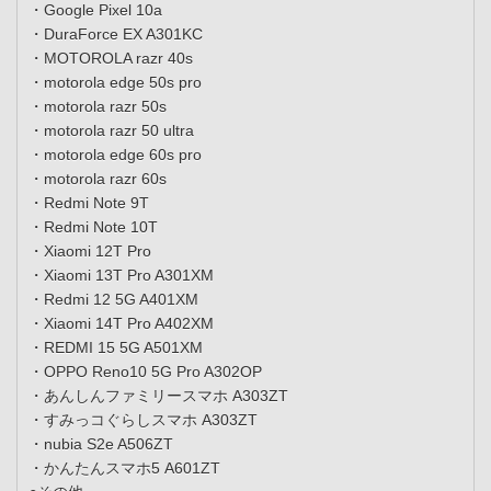
・Google Pixel 10a
・DuraForce EX A301KC
・MOTOROLA razr 40s
・motorola edge 50s pro
・motorola razr 50s
・motorola razr 50 ultra
・motorola edge 60s pro
・motorola razr 60s
・Redmi Note 9T
・Redmi Note 10T
・Xiaomi 12T Pro
・Xiaomi 13T Pro A301XM
・Redmi 12 5G A401XM
・Xiaomi 14T Pro A402XM
・REDMI 15 5G A501XM
・OPPO Reno10 5G Pro A302OP
・あんしんファミリースマホ A303ZT
・すみっコぐらしスマホ A303ZT
・nubia S2e A506ZT
・かんたんスマホ5 A601ZT