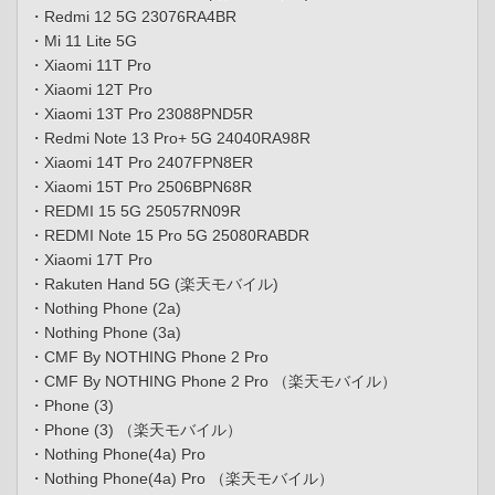
・Redmi 12 5G 23076RA4BR
・Mi 11 Lite 5G
・Xiaomi 11T Pro
・Xiaomi 12T Pro
・Xiaomi 13T Pro 23088PND5R
・Redmi Note 13 Pro+ 5G 24040RA98R
・Xiaomi 14T Pro 2407FPN8ER
・Xiaomi 15T Pro 2506BPN68R
・REDMI 15 5G 25057RN09R
・REDMI Note 15 Pro 5G 25080RABDR
・Xiaomi 17T Pro
・Rakuten Hand 5G (楽天モバイル)
・Nothing Phone (2a)
・Nothing Phone (3a)
・CMF By NOTHING Phone 2 Pro
・CMF By NOTHING Phone 2 Pro （楽天モバイル）
・Phone (3)
・Phone (3) （楽天モバイル）
・Nothing Phone(4a) Pro
・Nothing Phone(4a) Pro （楽天モバイル）