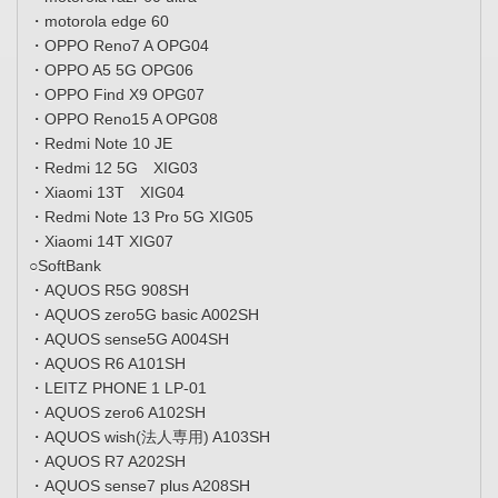
・motorola edge 60
・OPPO Reno7 A OPG04
・OPPO A5 5G OPG06
・OPPO Find X9 OPG07
・OPPO Reno15 A OPG08
・Redmi Note 10 JE
・Redmi 12 5G XIG03
・Xiaomi 13T XIG04
・Redmi Note 13 Pro 5G XIG05
・Xiaomi 14T XIG07
○SoftBank
・AQUOS R5G 908SH
・AQUOS zero5G basic A002SH
・AQUOS sense5G A004SH
・AQUOS R6 A101SH
・LEITZ PHONE 1 LP-01
・AQUOS zero6 A102SH
・AQUOS wish(法人専用) A103SH
・AQUOS R7 A202SH
・AQUOS sense7 plus A208SH