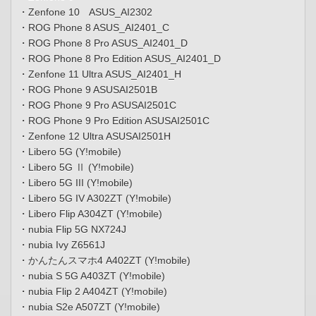
・Zenfone 10 ASUS_AI2302
・ROG Phone 8 ASUS_AI2401_C
・ROG Phone 8 Pro ASUS_AI2401_D
・ROG Phone 8 Pro Edition ASUS_AI2401_D
・Zenfone 11 Ultra ASUS_AI2401_H
・ROG Phone 9 ASUSAI2501B
・ROG Phone 9 Pro ASUSAI2501C
・ROG Phone 9 Pro Edition ASUSAI2501C
・Zenfone 12 Ultra ASUSAI2501H
・Libero 5G (Y!mobile)
・Libero 5G Ⅱ (Y!mobile)
・Libero 5G III (Y!mobile)
・Libero 5G IV A302ZT (Y!mobile)
・Libero Flip A304ZT (Y!mobile)
・nubia Flip 5G NX724J
・nubia Ivy Z6561J
・かんたんスマホ4 A402ZT (Y!mobile)
・nubia S 5G A403ZT (Y!mobile)
・nubia Flip 2 A404ZT (Y!mobile)
・nubia S2e A507ZT (Y!mobile)