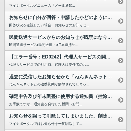
マイナポータルメニューの「メール通知...
お知らせに自分が回答・申請したかどのように確認すればいいですか。
回答状況を確認したい場合、お知らせのお知らせ...
民間送達サービスからのお知らせが既読になりません。
民間送達サービス(民間送達・e-Tax連携サ...
【エラー番号：ED0242】代理人サービスの開始後、委任者のお知らせのリンクを押すと「エラー番...
代理人サービスでの利用時、代理人は委任者のお...
過去に受信したお知らせから「ねんきんネット」に遷移した際、マイナポータルのトップページが表示さ...
ねんきんネットとの連携状態が解除されてしまっ...
確定申告及び年末調整に使用する通知書（控除証明書、源泉徴収票、特定口座年間取引報告書等）に記載...
お手数ですが、通知書を発行した機関へお問...
お知らせを誤って削除してしまいました。削除してしまったお知らせ内容を確認したいがどうすればよい...
マイナポータルではお知らせを一度削除して...