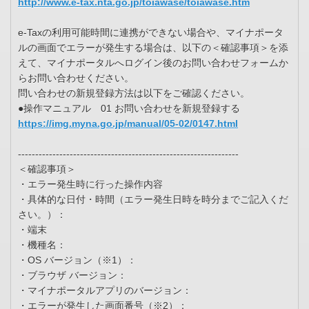
http://www.e-tax.nta.go.jp/toiawase/toiawase.htm
e-Taxの利用可能時間に連携ができない場合や、マイナポータ
ルの画面でエラーが発生する場合は、以下の＜確認事項＞を添
えて、マイナポータルへログイン後のお問い合わせフォームか
らお問い合わせください。
問い合わせの新規登録方法は以下をご確認ください。
●操作マニュアル 01 お問い合わせを新規登録する
https://img.myna.go.jp/manual/05-02/0147.html
----------------------------------------------------------------
＜確認事項＞
・エラー発生時に行った操作内容
・具体的な日付・時間（エラー発生日時を時分までご記入くだ
さい。）：
・端末
・機種名：
・OS バージョン（※1）：
・ブラウザ バージョン：
・マイナポータルアプリのバージョン：
・エラーが発生した画面番号（※2）：